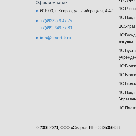
Офис компании
1С:Розни
601900, г. Ковров, ул. Либерецкая, 4-42
1С:Предп
+7(49232) 6-47-75
1С:Управ
+7(499) 346-77-89
1С:Госуд
info@smart-k.ru
закупки
1С:Бухга
учрежден
1С:Бюдже
1С:Бюдж
1С:Бюдже
1С:Предп
Управлен
1С:Плат
© 2006-2023, ООО «Смарт», ИНН 3305056638