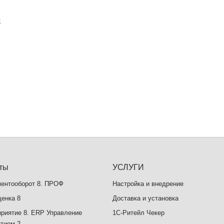
;
ты
УСЛУГИ
ментооборот 8. ПРОФ
Настройка и внедрение
енка 8
Доставка и установка
риятие 8. ERP Управление
1C-Ритейл Чекер
тием 2