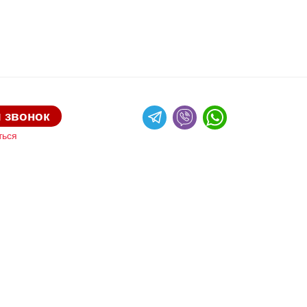
 звонок
ться