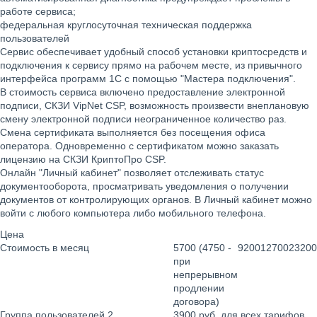
работе сервиса;
федеральная круглосуточная техническая поддержка
пользователей
Сервис обеспечивает удобный способ установки криптосредств и
подключения к сервису прямо на рабочем месте, из привычного
интерфейса программ 1С с помощью "Мастера подключения".
В стоимость сервиса включено предоставление электронной
подписи, СКЗИ VipNet CSP, возможность произвести внеплановую
смену электронной подписи неограниченное количество раз.
Смена сертификата выполняется без посещения офиса
оператора. Одновременно с сертификатом можно заказать
лицензию на СКЗИ КриптоПро CSP.
Онлайн "Личный кабинет" позволяет отслеживать статус
документооборота, просматривать уведомления о получении
документов от контролирующих органов. В Личный кабинет можно
войти с любого компьютера либо мобильного телефона.
Цена
Стоимость в месяц
5700 (4750 -
9200
12700
23200
при
непрерывном
продлении
договора)
Группа пользователей 2
3900 руб. для всех тарифов