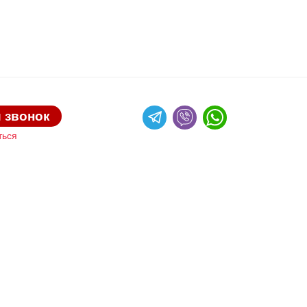
 звонок
ться